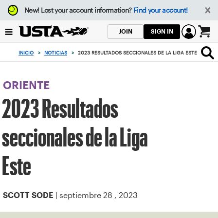
Enfoque
New!
Lost your account information?
Find your account!
desde
el
SIGN IN
JOIN
botón
0
de
artículos
INICIO
>
NOTICIAS
>
2023 RESULTADOS SECCIONALES DE LA LIGA ESTE
volver
en
al
el
principio
carrito
ORIENTE
2023 Resultados
seccionales de la Liga
Este
| septiembre 28 , 2023
SCOTT SODE