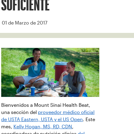
SUFICIENTE
01 de Marzo de 2017
Bienvenidos a Mount Sinai Health Beat,
una sección del
proveedor médico oficial
de USTA Eastern, USTA y el US Open
. Este
mes,
Kelly Hogan, MS, RD, CDN
,
coordinadora de nutrición clínica
del