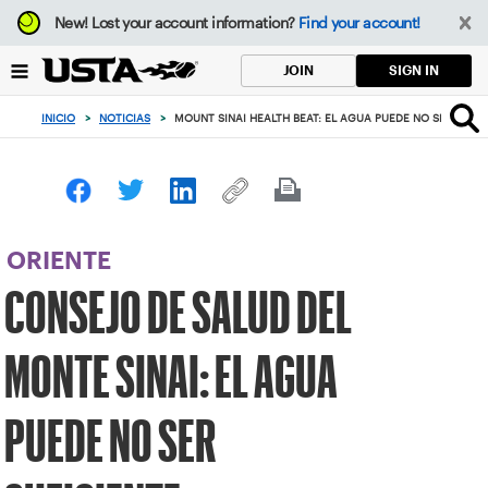
Enfoque
New!
Lost your account information?
Find your account!
desde
el
SIGN IN
JOIN
botón
de
INICIO
>
NOTICIAS
>
MOUNT SINAI HEALTH BEAT: EL AGUA PUEDE NO SER SUFIC
volver
al
principio
ORIENTE
CONSEJO DE SALUD DEL
MONTE SINAI: EL AGUA
PUEDE NO SER