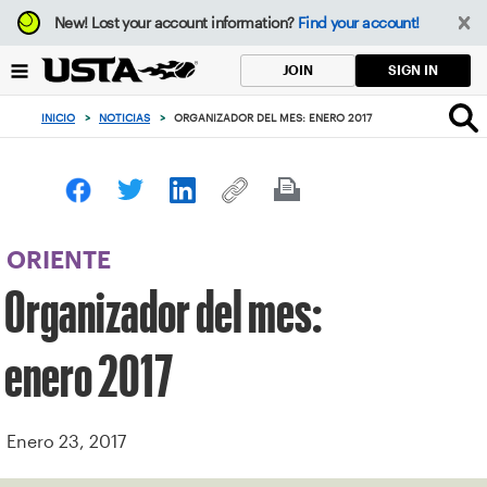
Enfoque
New!
Lost your account information?
Find your account!
desde
el
SIGN IN
JOIN
botón
de
INICIO
>
NOTICIAS
>
ORGANIZADOR DEL MES: ENERO 2017
volver
al
principio
ORIENTE
Organizador del mes:
enero 2017
Enero 23, 2017