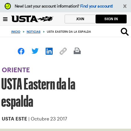
Enfoque
New!
Lost your account information?
Find your account!
desde
el
SIGN IN
JOIN
botón
de
INICIO
>
NOTICIAS
>
USTA EASTERN DA LA ESPALDA
volver
al
principio
ORIENTE
USTA Eastern da la
espalda
| Octubre 23 2017
USTA ESTE