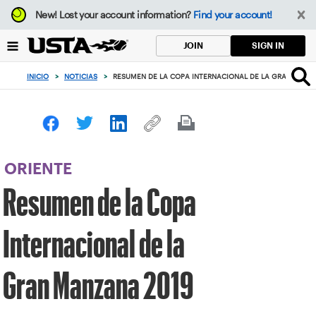
Enfoque
New!
Lost your account information?
Find your account!
desde
el
SIGN IN
JOIN
botón
de
INICIO
>
NOTICIAS
>
RESUMEN DE LA COPA INTERNACIONAL DE LA GRAN MANZ
volver
al
principio
ORIENTE
Resumen de la Copa
Internacional de la
Gran Manzana 2019