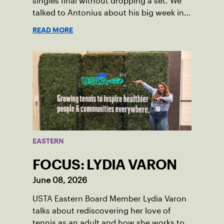
singles final without dropping a set. We
talked to Antonius about his big week in
Paris.
READ MORE
EASTERN
FOCUS: LYDIA VARON
June 08, 2026
USTA Eastern Board Member Lydia Varon
talks about rediscovering her love of
tennis as an adult and how she works to