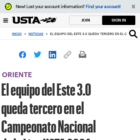
Enfoque
New!
Lost your account information?
Find your account!
desde
el
SIGN IN
JOIN
botón
de
INICIO
>
NOTICIAS
>
EL EQUIPO DEL ESTE 3.0 QUEDA TERCERO EN EL CAMPEON
volver
al
principio
ORIENTE
El equipo del Este 3.0
queda tercero en el
Campeonato Nacional