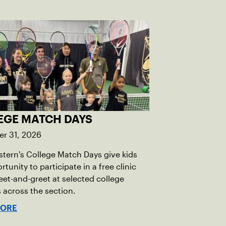
EGE MATCH DAYS
r 31, 2026
tern's College Match Days give kids
tunity to participate in a free clinic
et-and-greet at selected college
across the section.
MORE