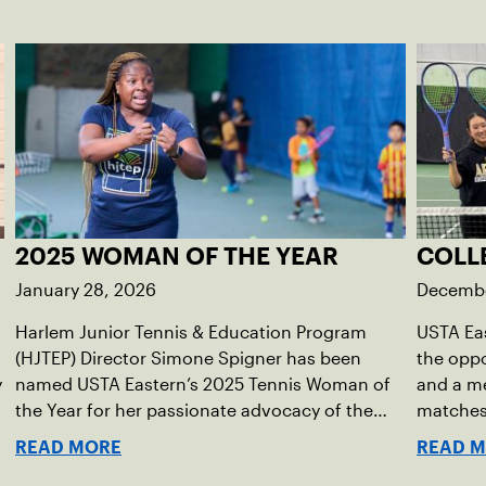
2025 WOMAN OF THE YEAR
COLL
January 28, 2026
Decembe
Harlem Junior Tennis & Education Program
USTA Eas
(HJTEP) Director Simone Spigner has been
the oppor
y
named USTA Eastern’s 2025 Tennis Woman of
and a me
the Year for her passionate advocacy of the
matches 
game, commitment to her community and
READ MORE
READ 
nearly 20 years of service introducing the sport