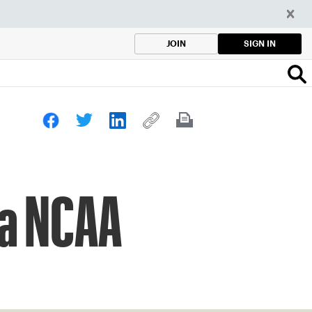
SIGN IN
JOIN
la NCAA