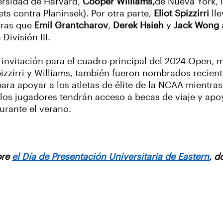
ersidad de Harvard,
Cooper Williams,
de Nueva York, 
ets contra Planinsek). Por otra parte,
Eliot Spizzirri
lle
ntras que
Emil Grantcharov
,
Derek Hsieh
y
Jack Wong
ivisión III.
 invitación para el cuadro principal del 2024 Open, 
pizzirri y Williams, también fueron nombrados reci
para apoyar a los atletas de élite de la NCAA mientras
, los jugadores tendrán acceso a becas de viaje y ap
urante el verano.
bre
el Día de Presentación Universitaria de Eastern
, d