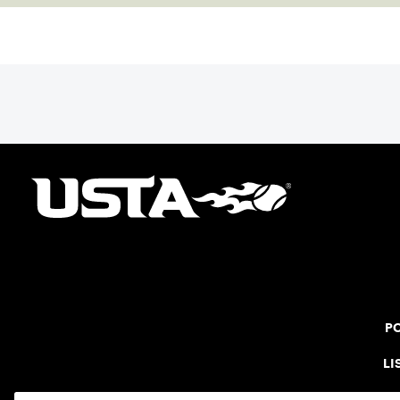
PO
LI