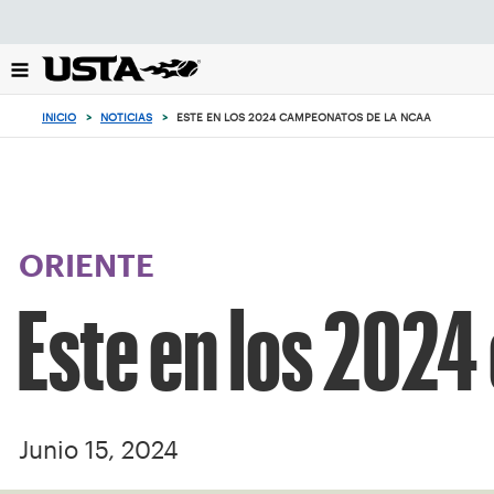
Enfoque
desde
el
botón
de
INICIO
>
NOTICIAS
>
ESTE EN LOS 2024 CAMPEONATOS DE LA NCAA
volver
al
principio
ORIENTE
Este en los 202
Junio 15, 2024