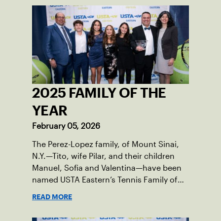
2025 FAMILY OF THE
YEAR
February 05, 2026
The Perez-Lopez family, of Mount Sinai,
N.Y.—Tito, wife Pilar, and their children
Manuel, Sofia and Valentina—have been
named USTA Eastern’s Tennis Family of
the Year for serving as passionate
READ MORE
champions of the sport in their corner of
the world.