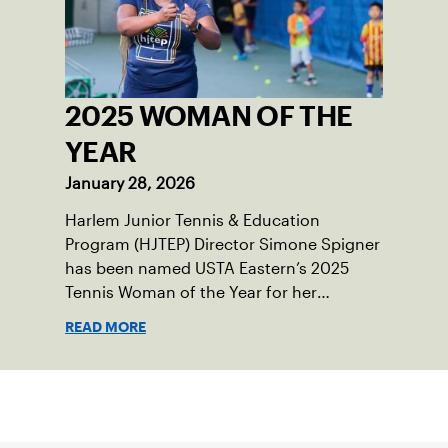
2025 WOMAN OF THE
YEAR
January 28, 2026
Harlem Junior Tennis & Education
Program (HJTEP) Director Simone Spigner
has been named USTA Eastern’s 2025
Tennis Woman of the Year for her
passionate advocacy of the game,
READ MORE
commitment to her community and
nearly 20 years of service introducing the
sport to juniors across New York City.
Suscríbase a nuestro boletín