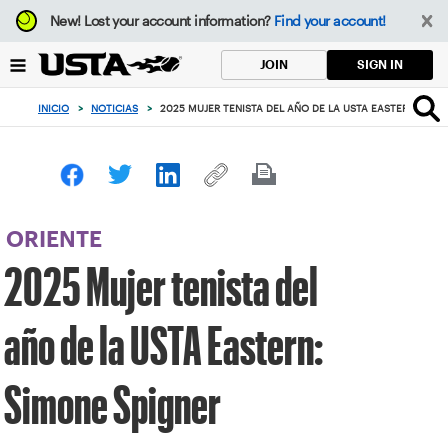
Enfoque
New!
Lost your account information?
Find your account!
desde
el
SIGN IN
JOIN
botón
de
INICIO
>
NOTICIAS
>
2025 MUJER TENISTA DEL AÑO DE LA USTA EASTERN: SIM
volver
al
principio
ORIENTE
2025 Mujer tenista del
año de la USTA Eastern:
Simone Spigner