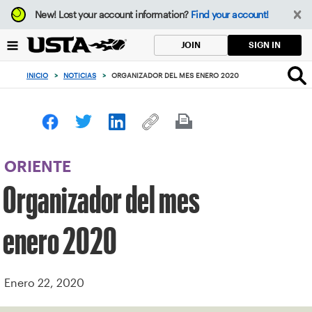
Enfoque
New!
Lost your account information?
Find your account!
desde
el
SIGN IN
JOIN
botón
de
INICIO
>
NOTICIAS
>
ORGANIZADOR DEL MES ENERO 2020
volver
al
principio
ORIENTE
Organizador del mes
enero 2020
Enero 22, 2020