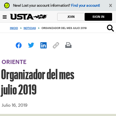
Enfoque
New!
Lost your account information?
Find your account!
desde
el
SIGN IN
JOIN
botón
de
INICIO
>
NOTICIAS
>
ORGANIZADOR DEL MES JULIO 2019
volver
al
principio
ORIENTE
Organizador del mes
julio 2019
Julio 16, 2019