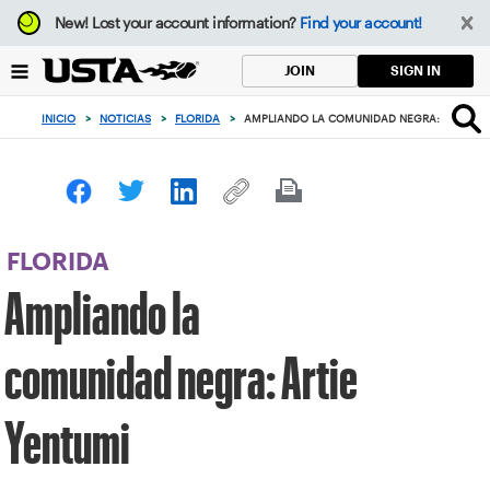
Enfoque
New!
Lost your account information?
Find your account!
desde
el
SIGN IN
JOIN
botón
de
INICIO
>
NOTICIAS
>
FLORIDA
>
AMPLIANDO LA COMUNIDAD NEGRA: ARTIE Y
volver
al
principio
FLORIDA
Ampliando la
comunidad negra: Artie
Yentumi