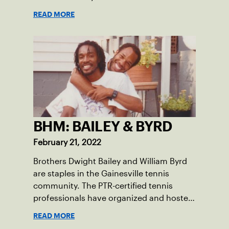
Professional at Kiwi Tennis Club in Indian
READ MORE
Harbour Beach. His diligence and
dedication to the sport can be felt
throughout the courts.
BHM: BAILEY & BYRD
February 21, 2022
Brothers Dwight Bailey and William Byrd
are staples in the Gainesville tennis
community. The PTR-certified tennis
professionals have organized and hosted
the Annual Heritage Tennis Classic Tennis
READ MORE
Tournament on the weekend before