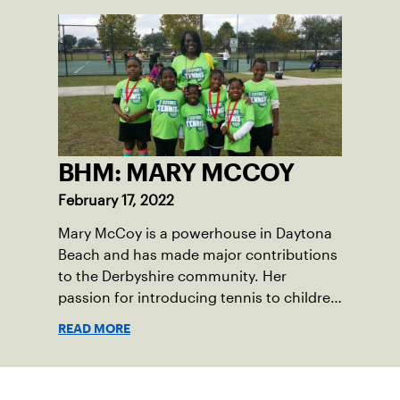
Martin Luther King Jr. Day for the past 27
years.
BHM: MARY MCCOY
February 17, 2022
Mary McCoy is a powerhouse in Daytona
Beach and has made major contributions
to the Derbyshire community. Her
passion for introducing tennis to children
in her community is so strong that she
READ MORE
founded Derbyshire Community Tennis,
Inc., which was officially recognized as a
National Junior Tennis and Learning
Suscríbase a nuestro boletín