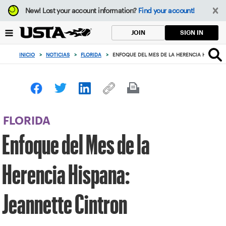
Enfoque
New!
Lost your account information?
Find your account!
desde
el
SIGN IN
JOIN
botón
de
INICIO
>
NOTICIAS
>
FLORIDA
>
ENFOQUE DEL MES DE LA HERENCIA HISPANA
volver
al
principio
FLORIDA
Enfoque del Mes de la
Herencia Hispana:
Jeannette Cintron