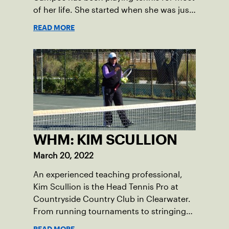
of her life. She started when she was just
four years old and went on to be a two-
READ MORE
time All-American at the University of
Miami before playing professionally for a
few seasons.
WHM: KIM SCULLION
March 20, 2022
An experienced teaching professional,
Kim Scullion is the Head Tennis Pro at
Countryside Country Club in Clearwater.
From running tournaments to stringing
racquets, Scullion is devoted to the sport