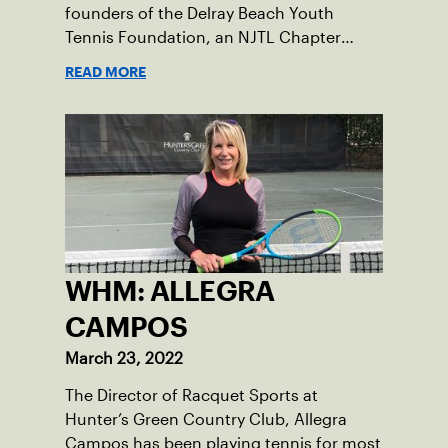
founders of the Delray Beach Youth
Tennis Foundation, an NJTL Chapter
based in Delray Beach with a mission to
READ MORE
enhance the lives of underserved youth
through tennis, academic support and
life skills.
WHM: ALLEGRA
CAMPOS
March 23, 2022
The Director of Racquet Sports at
Hunter’s Green Country Club, Allegra
Campos has been playing tennis for most