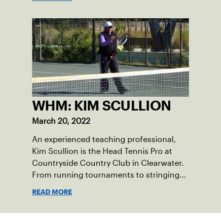
time All-American at the University of
Miami before playing professionally for a
few seasons.
WHM: KIM SCULLION
March 20, 2022
An experienced teaching professional,
Kim Scullion is the Head Tennis Pro at
Countryside Country Club in Clearwater.
From running tournaments to stringing
racquets, Scullion is devoted to the sport
READ MORE
and continues to do her part to grow the
game at the club level.