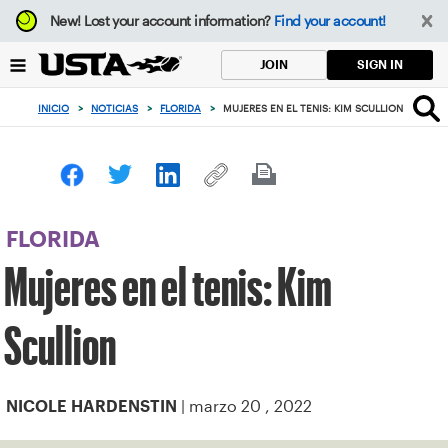
Enfoque
New!
Lost your account information?
Find your account!
desde
el
SIGN IN
JOIN
botón
de
INICIO
>
NOTICIAS
>
FLORIDA
>
MUJERES EN EL TENIS: KIM SCULLION
volver
al
principio
FLORIDA
Mujeres en el tenis: Kim
Scullion
| marzo 20 , 2022
NICOLE HARDENSTIN