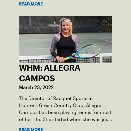
based in Delray Beach with a mission to
READ MORE
enhance the lives of underserved youth
through tennis, academic support and
life skills.
WHM: ALLEGRA
CAMPOS
March 23, 2022
The Director of Racquet Sports at
Hunter’s Green Country Club, Allegra
Campos has been playing tennis for most
of her life. She started when she was just
four years old and went on to be a two-
READ MORE