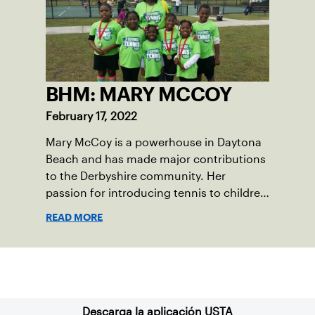
BHM: MARY MCCOY
February 17, 2022
Mary McCoy is a powerhouse in Daytona
Beach and has made major contributions
to the Derbyshire community. Her
passion for introducing tennis to children
in her community is so strong that she
READ MORE
founded Derbyshire Community Tennis,
Inc., which was officially recognized as a
National Junior Tennis and Learning
Suscríbase a nuestro boletín
(NJTL) chapter in 2021.
Descarga la aplicación USTA