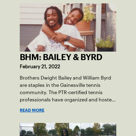
dedication to the sport can be felt
throughout the courts.
BHM: BAILEY & BYRD
February 21, 2022
Brothers Dwight Bailey and William Byrd
are staples in the Gainesville tennis
community. The PTR-certified tennis
professionals have organized and hosted
the Annual Heritage Tennis Classic Tennis
READ MORE
Tournament on the weekend before
Martin Luther King Jr. Day for the past 27
years.