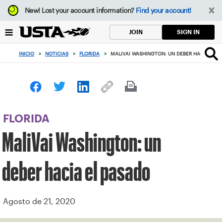
Enfoque
New!
Lost your account information?
Find your account!
desde
el
SIGN IN
JOIN
botón
de
INICIO
>
NOTICIAS
>
FLORIDA
>
MALIVAI WASHINGTON: UN DEBER HACIA EL 
volver
al
principio
FLORIDA
MaliVai Washington: un
deber hacia el pasado
Agosto de 21, 2020