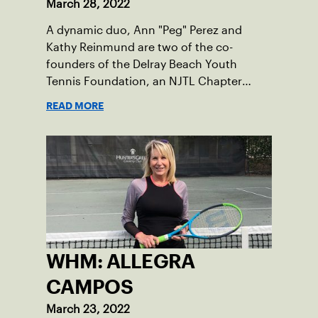
March 28, 2022
A dynamic duo, Ann "Peg" Perez and
Kathy Reinmund are two of the co-
founders of the Delray Beach Youth
Tennis Foundation, an NJTL Chapter
based in Delray Beach with a mission to
READ MORE
enhance the lives of underserved youth
through tennis, academic support and
life skills.
WHM: ALLEGRA
CAMPOS
March 23, 2022