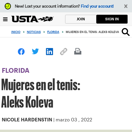
Enfoque
New!
Lost your account information?
Find your account!
desde
el
SIGN IN
JOIN
botón
de
INICIO
>
NOTICIAS
>
FLORIDA
>
MUJERES EN EL TENIS: ALEKS KOLEVA
volver
al
principio
FLORIDA
Mujeres en el tenis:
Aleks Koleva
| marzo 03 , 2022
NICOLE HARDENSTIN