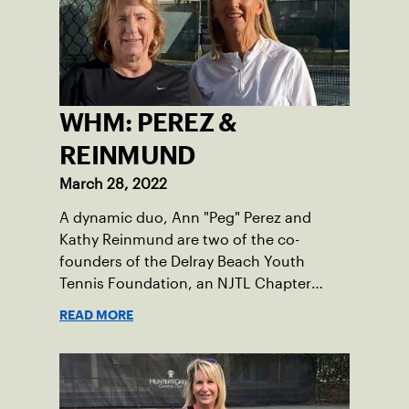
WHM: PEREZ &
REINMUND
March 28, 2022
A dynamic duo, Ann "Peg" Perez and
Kathy Reinmund are two of the co-
founders of the Delray Beach Youth
Tennis Foundation, an NJTL Chapter
based in Delray Beach with a mission to
READ MORE
enhance the lives of underserved youth
through tennis, academic support and
life skills.