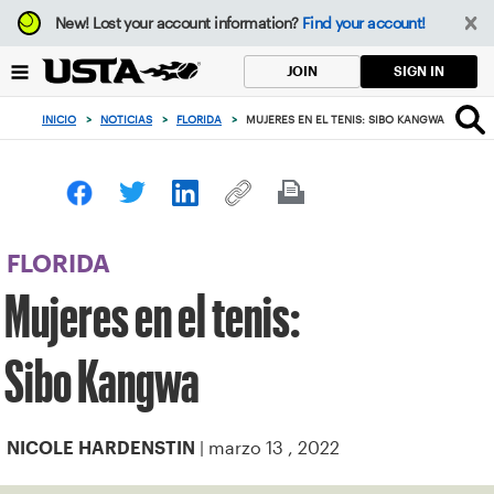
Enfoque
New!
Lost your account information?
Find your account!
desde
el
SIGN IN
JOIN
botón
de
INICIO
>
NOTICIAS
>
FLORIDA
>
MUJERES EN EL TENIS: SIBO KANGWA
volver
al
principio
FLORIDA
Mujeres en el tenis:
Sibo Kangwa
| marzo 13 , 2022
NICOLE HARDENSTIN