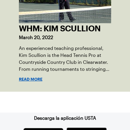
WHM: KIM SCULLION
March 20, 2022
An experienced teaching professional,
Kim Scullion is the Head Tennis Pro at
Countryside Country Club in Clearwater.
From running tournaments to stringing
racquets, Scullion is devoted to the sport
READ MORE
and continues to do her part to grow the
game at the club level.
Suscríbase a nuestro boletín
Descarga la aplicación USTA