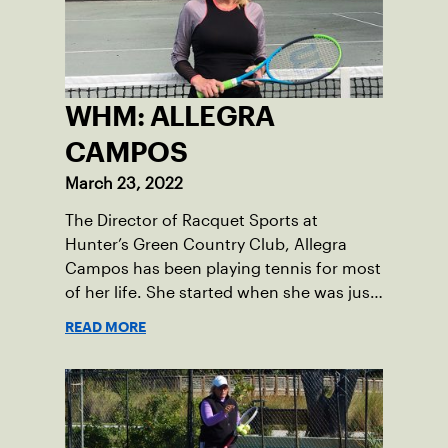
WHM: ALLEGRA
CAMPOS
March 23, 2022
The Director of Racquet Sports at
Hunter’s Green Country Club, Allegra
Campos has been playing tennis for most
of her life. She started when she was just
four years old and went on to be a two-
READ MORE
time All-American at the University of
Miami before playing professionally for a
few seasons.