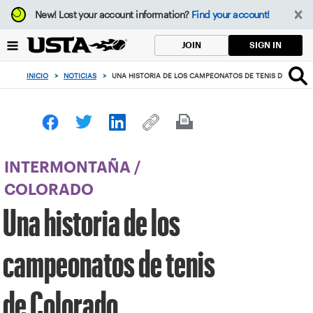
Enfoque
New!
Lost your account information?
Find your account!
desde
el
SIGN IN
JOIN
botón
de
INICIO
>
NOTICIAS
>
UNA HISTORIA DE LOS CAMPEONATOS DE TENIS DE COLO
volver
al
principio
INTERMONTAÑA
/
COLORADO
Una historia de los
campeonatos de tenis
de Colorado