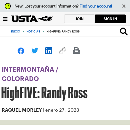
Enfoque
New!
Lost your account information?
Find your account!
desde
el
SIGN IN
JOIN
botón
de
INICIO
>
NOTICIAS
>
HIGHFIVE: RANDY ROSS
volver
al
principio
INTERMONTAÑA
/
COLORADO
HighFIVE: Randy Ross
| enero 27 , 2023
RAQUEL MORLEY