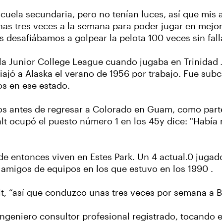
scuela secundaria, pero no tenían luces, así que m
unas tres veces a la semana para poder jugar en mej
desafiábamos a golpear la pelota 100 veces sin falla
 la Junior College League cuando jugaba en Trinidad J
iajó a Alaska el verano de 1956 por trabajo. Fue sub
os en ese estado.
os antes de regresar a Colorado en Guam, como parte
lt ocupó el puesto número 1 en los 45y dice: "Habí
e entonces viven en Estes Park. Un 4 actual.0 jugad
amigos de equipos en los que estuvo en los 1990 .
t, “así que conduzco unas tres veces por semana a Bo
ngeniero consultor profesional registrado, tocando 