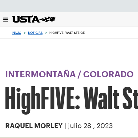
Enfoque
desde
el
botón
de
INICIO
>
NOTICIAS
>
HIGHFIVE: WALT STEIGE
volver
al
principio
INTERMONTAÑA
/
COLORADO
HighFIVE: Walt S
| julio 28 , 2023
RAQUEL MORLEY