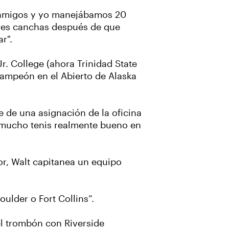
is amigos y yo manejábamos 20
ores canchas después de que
r".
r. College (ahora Trinidad State
campeón en el Abierto de Alaska
 de una asignación de la oficina
a mucho tenis realmente bueno en
or, Walt capitanea un equipo
ulder o Fort Collins”.
el trombón con Riverside