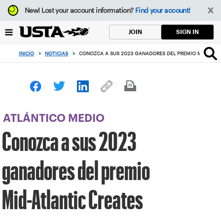
Enfoque
New!
Lost your account information?
Find your account!
desde
el
SIGN IN
JOIN
botón
de
INICIO
>
NOTICIAS
>
CONOZCA A SUS 2023 GANADORES DEL PREMIO MID-ATLA
volver
al
principio
ATLÁNTICO MEDIO
Conozca a sus 2023
ganadores del premio
Mid-Atlantic Creates