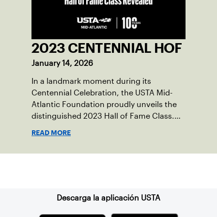
2023 CENTENNIAL HOF
January 14, 2026
In a landmark moment during its
Centennial Celebration, the USTA Mid-
Atlantic Foundation proudly unveils the
distinguished 2023 Hall of Fame Class.
These remarkable inductees, the first in a
READ MORE
decade, have been carefully selected for
their outstanding contributions to the
sport of tennis, and its growth within the
Suscríbase a nuestro boletín
region and beyond.
Descarga la aplicación USTA