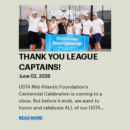
THANK YOU LEAGUE
CAPTAINS!
June 02, 2026
USTA Mid-Atlantic Foundation’s
Centennial Celebration is coming to a
close. But before it ends, we want to
honor and celebrate ALL of our USTA
League captains who have helped make
READ MORE
the past 100 years of tennis possible. Our
Mid-Atlantic captains not only create