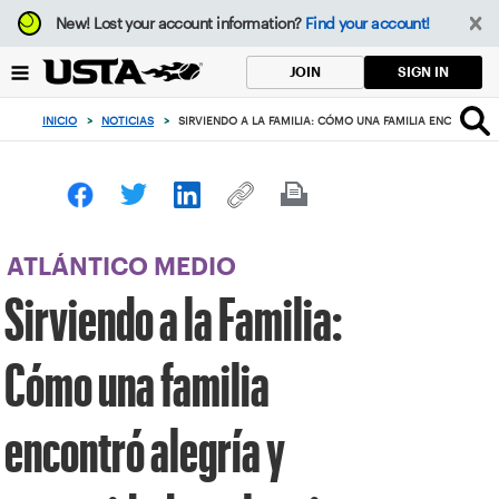
Enfoque
New!
Lost your account information?
Find your account!
desde
el
SIGN IN
JOIN
botón
de
INICIO
>
NOTICIAS
>
SIRVIENDO A LA FAMILIA: CÓMO UNA FAMILIA ENCONTRÓ 
volver
al
principio
ATLÁNTICO MEDIO
Sirviendo a la Familia:
Cómo una familia
encontró alegría y