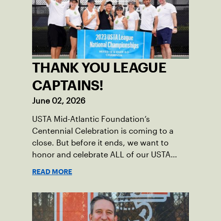
THANK YOU LEAGUE
CAPTAINS!
June 02, 2026
USTA Mid-Atlantic Foundation’s
Centennial Celebration is coming to a
close. But before it ends, we want to
honor and celebrate ALL of our USTA
League captains who have helped make
READ MORE
the past 100 years of tennis possible. Our
Mid-Atlantic captains not only create
community among adult players, but they
also ensure tennis in our region remains