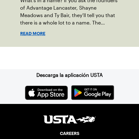
What’s in a name? If you ask the founders
of Advantage Lancaster, Shayne
Meadows and Ty Bair, they’ll tell you that
there is a whole lot to a name. The
program's original name, Exit Lancaster,
READ MORE
was born from a reality they observed in
their neighborhood.
Suscríbase a nuestro boletín
Descarga la aplicación USTA
CAREERS