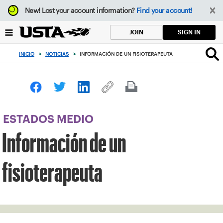
Enfoque
New!
Lost your account information?
Find your account!
desde
el
SIGN IN
JOIN
botón
de
INICIO
>
NOTICIAS
>
INFORMACIÓN DE UN FISIOTERAPEUTA
volver
al
principio
ESTADOS MEDIO
Información de un
fisioterapeuta