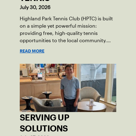
July 30, 2026
Highland Park Tennis Club (HPTC) is built
on a simple yet powerful mission:
providing free, high-quality tennis
opportunities to the local community.
What began 25 years ago as an effort to
READ MORE
grow the game has evolved into a driving
force for both economic and social
impact across the Pittsburgh region
where people of all ages, backgrounds
and abilities come together through
tennis.
SERVING UP
SOLUTIONS