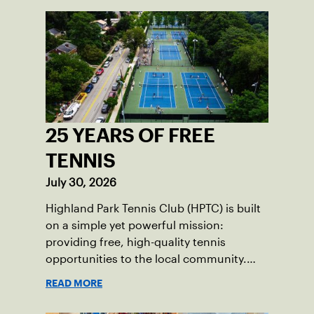
25 YEARS OF FREE
TENNIS
July 30, 2026
Highland Park Tennis Club (HPTC) is built
on a simple yet powerful mission:
providing free, high-quality tennis
opportunities to the local community.
What began 25 years ago as an effort to
READ MORE
grow the game has evolved into a driving
force for both economic and social