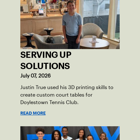
impact across the Pittsburgh region
where people of all ages, backgrounds
and abilities come together through
tennis.
SERVING UP
SOLUTIONS
July 07, 2026
Justin True used his 3D printing skills to
create custom court tables for
Doylestown Tennis Club.
READ MORE