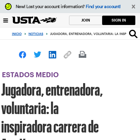
Enfoque
New!
Lost your account information?
Find your account!
desde
el
SIGN IN
JOIN
botón
de
INICIO
>
NOTICIAS
>
JUGADORA, ENTRENADORA, VOLUNTARIA: LA INSPIRADOR
volver
al
principio
ESTADOS MEDIO
Jugadora, entrenadora,
voluntaria: la
inspiradora carrera de