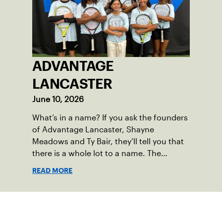
ADVANTAGE
LANCASTER
June 10, 2026
What’s in a name? If you ask the founders
of Advantage Lancaster, Shayne
Meadows and Ty Bair, they’ll tell you that
there is a whole lot to a name. The
program's original name, Exit Lancaster,
READ MORE
was born from a reality they observed in
their neighborhood.
Suscríbase a nuestro boletín