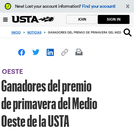
Enfoque
New!
Lost your account information?
Find your account!
desde
el
SIGN IN
JOIN
botón
de
INICIO
>
NOTICIAS
>
GANADORES DEL PREMIO DE PRIMAVERA DEL MEDIO OESTE
volver
al
principio
OESTE
Ganadores del premio
de primavera del Medio
Oeste de la USTA