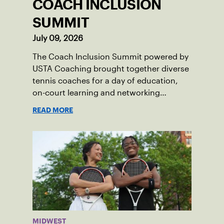
COACH INCLUSION
SUMMIT
July 09, 2026
The Coach Inclusion Summit powered by
USTA Coaching brought together diverse
tennis coaches for a day of education,
on-court learning and networking
focused on inclusion and belonging. In
READ MORE
this first-person essay, Mikaela Black
shares her experience and favorite
moments from the event.
MIDWEST