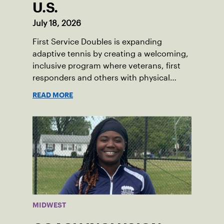
U.S.
July 18, 2026
First Service Doubles is expanding
adaptive tennis by creating a welcoming,
inclusive program where veterans, first
responders and others with physical
disabilities or invisible injuries can play
READ MORE
alongside their service dogs, helping
more people feel confident stepping onto
the court.
MIDWEST