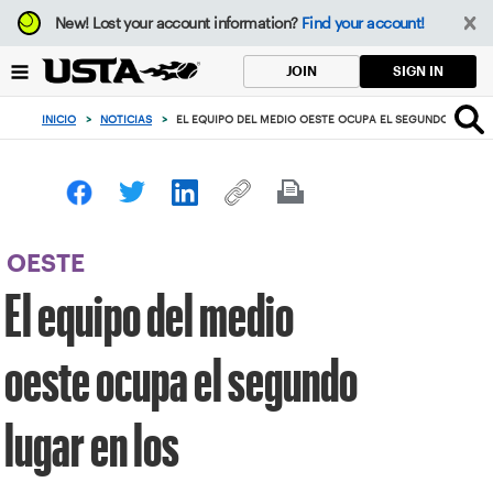
Enfoque
New!
Lost your account information?
Find your account!
desde
el
SIGN IN
JOIN
botón
de
INICIO
>
NOTICIAS
>
EL EQUIPO DEL MEDIO OESTE OCUPA EL SEGUNDO LUGAR
volver
al
principio
OESTE
El equipo del medio
oeste ocupa el segundo
lugar en los