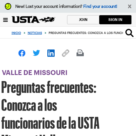
Enfoque
New!
Lost your account information?
Find your account!
desde
el
SIGN IN
JOIN
botón
de
INICIO
>
NOTICIAS
>
PREGUNTAS FRECUENTES: CONOZCA A LOS FUNCIONARIOS 
volver
al
principio
VALLE DE MISSOURI
Preguntas frecuentes:
Conozca a los
funcionarios de la USTA