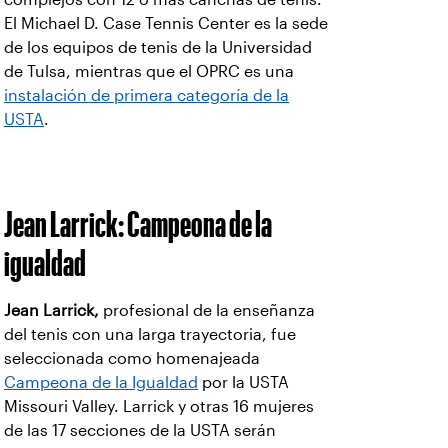
Jean Larrick: Campeona de la
igualdad
Jean Larrick,
profesional de la enseñanza
del tenis con una larga trayectoria, fue
seleccionada como homenajeada
Campeona de la Igualdad
por la USTA
Missouri Valley. Larrick y otras 16 mujeres
de las 17 secciones de la USTA serán
reconocidas por su liderazgo y sus
esfuerzos pioneros el 4 de septiembre,
antes de los partidos de semifinales
femeninas del US Open.
Larrick, quien capacitó a jugadores de
todos los orígenes y habilidades en
Springfield, Missouri durante los últimos
45 años, también tuvo una carrera como