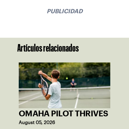
OMAHA PILOT THRIVES
August 05, 2026
A Larry Newton-led pilot program at six
Omaha-area high schools gave Nebraska
junior competitors more match-play
opportunities this summer.
READ MORE