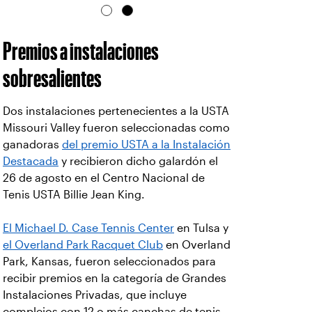
ganadoras
del premio USTA a la Instalación
Destacada
y recibieron dicho galardón el
26 de agosto en el Centro Nacional de
Tenis USTA Billie Jean King.
El Michael D. Case Tennis Center
en Tulsa y
el Overland Park Racquet Club
en Overland
Park, Kansas, fueron seleccionados para
recibir premios en la categoría de Grandes
Instalaciones Privadas, que incluye
complejos con 12 o más canchas de tenis.
El Michael D. Case Tennis Center es la sede
de los equipos de tenis de la Universidad
de Tulsa, mientras que el OPRC es una
instalación de primera categoría de la
USTA
.