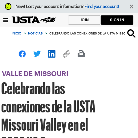
Enfoque
New!
Lost your account information?
Find your account!
desde
el
SIGN IN
JOIN
botón
de
INICIO
>
NOTICIAS
>
CELEBRANDO LAS CONEXIONES DE LA USTA MISSOURI VALL
volver
al
principio
VALLE DE MISSOURI
Celebrando las
conexiones de la USTA
Missouri Valley en el