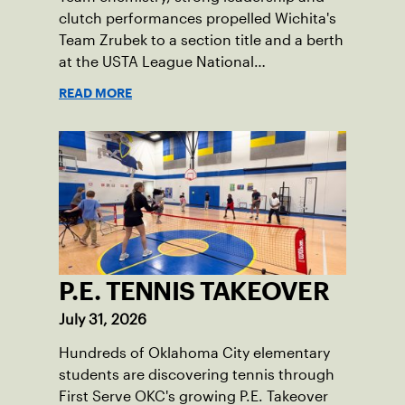
P.E. TENNIS TAKEOVER
July 31, 2026
Hundreds of Oklahoma City elementary
students are discovering tennis through
First Serve OKC's growing P.E. Takeover
Days initiative.
READ MORE
Suscríbase a nuestro boletín
Descarga la aplicación USTA