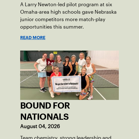
BOUND FOR
NATIONALS
August 04, 2026
Team chemistry, strong leadership and
clutch performances propelled Wichita's
Team Zrubek to a section title and a berth
at the USTA League National
Championships.
READ MORE