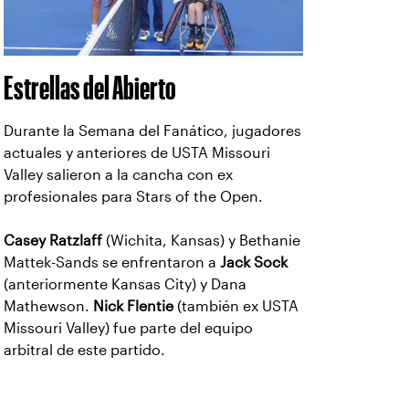
profesionales para Stars of the Open.
Casey Ratzlaff
(Wichita, Kansas) y Bethanie
Mattek-Sands se enfrentaron a
Jack Sock
(anteriormente Kansas City) y Dana
Mathewson.
Nick Flentie
(también ex USTA
Missouri Valley) fue parte del equipo
arbitral de este partido.
Lanzamiento de moneda para el
partido de Anisimova - Osaka
El 4 de
septiembre,
JohnPaul
Huston, que