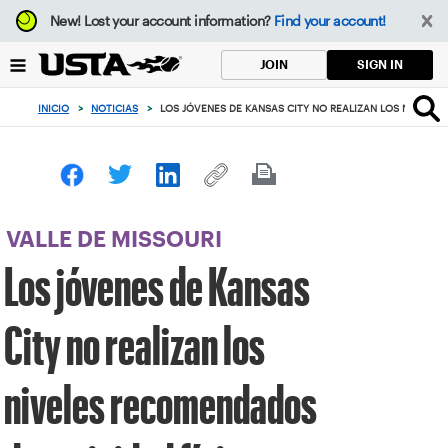
Enfoque
New!
Lost your account information?
Find your account!
desde
el
SIGN IN
JOIN
botón
de
INICIO
>
NOTICIAS
>
LOS JÓVENES DE KANSAS CITY NO REALIZAN LOS NIVELE
volver
al
principio
VALLE DE MISSOURI
Los jóvenes de Kansas
City no realizan los
niveles recomendados