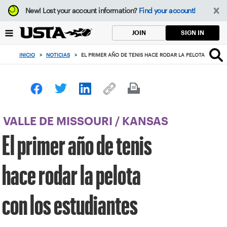
Enfoque
New!
Lost your account information?
Find your account!
desde
el
SIGN IN
JOIN
botón
de
INICIO
>
NOTICIAS
>
EL PRIMER AÑO DE TENIS HACE RODAR LA PELOTA CON LO
volver
al
principio
VALLE DE MISSOURI
/
KANSAS
El primer año de tenis
hace rodar la pelota
con los estudiantes