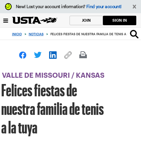
Enfoque
New!
Lost your account information?
Find your account!
desde
el
SIGN IN
JOIN
botón
de
INICIO
>
NOTICIAS
>
FELICES FIESTAS DE NUESTRA FAMILIA DE TENIS A LA TUYA
volver
al
principio
VALLE DE MISSOURI
/
KANSAS
Felices fiestas de
nuestra familia de tenis
a la tuya