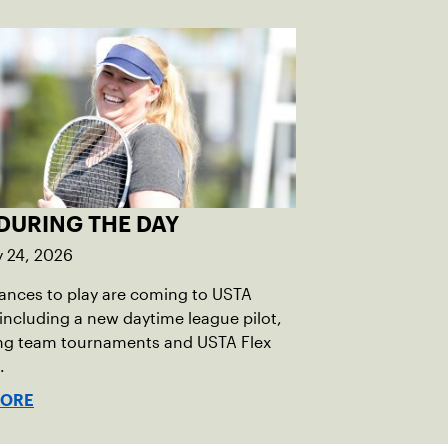
DURING THE DAY
y 24, 2026
ances to play are coming to USTA
including a new daytime league pilot,
g team tournaments and USTA Flex
.
MORE