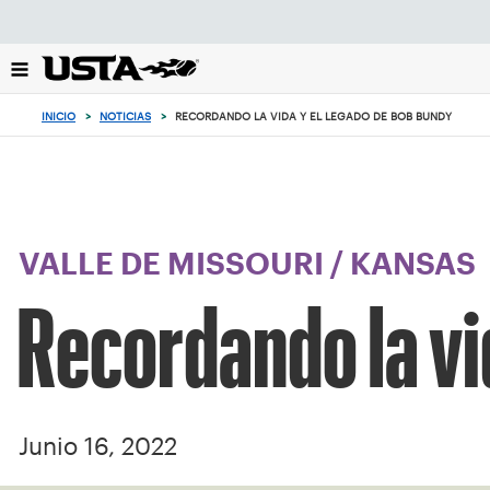
Enfoque
desde
el
botón
de
INICIO
>
NOTICIAS
>
RECORDANDO LA VIDA Y EL LEGADO DE BOB BUNDY
volver
al
principio
VALLE DE MISSOURI
/
KANSAS
Recordando la vi
Junio 16, 2022