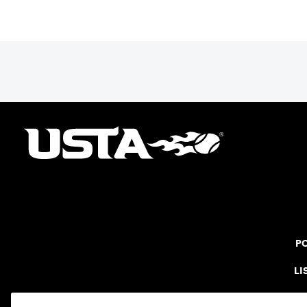
PO
LI