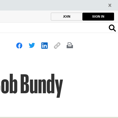
SIGN IN
JOIN
 Bob Bundy