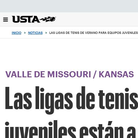
Enfoque
desde
el
botón
de
INICIO
>
NOTICIAS
>
LAS LIGAS DE TENIS DE VERANO PARA EQUIPOS JUVENILES
volver
al
principio
VALLE DE MISSOURI
/
KANSAS
Las ligas de teni
juveniles están a