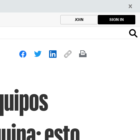
SIGN IN
JOIN
equipos
quina: esto