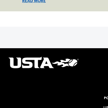
READ MORE
PO
LI