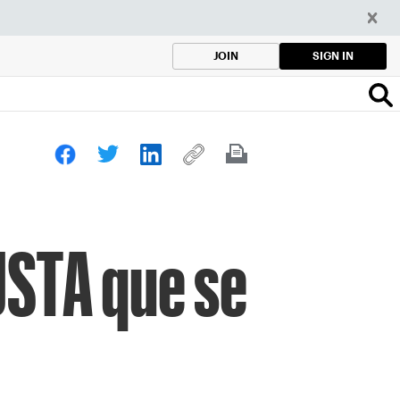
SIGN IN
JOIN
 USTA que se