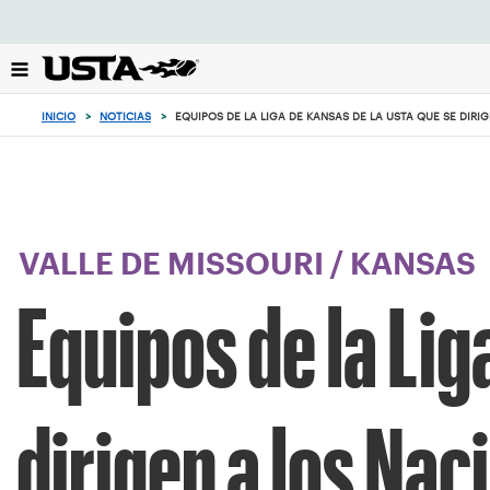
Enfoque
desde
el
botón
de
INICIO
>
NOTICIAS
>
EQUIPOS DE LA LIGA DE KANSAS DE LA USTA QUE SE DIRI
volver
al
principio
VALLE DE MISSOURI
/
KANSAS
Equipos de la Lig
dirigen a los Nac