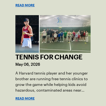
opponents they rarely face.
READ MORE
TENNIS FOR CHANGE
May 06, 2026
A Harvard tennis player and her younger
brother are running free tennis clinics to
grow the game while helping kids avoid
hazardous, contaminated areas near
Picher.
READ MORE