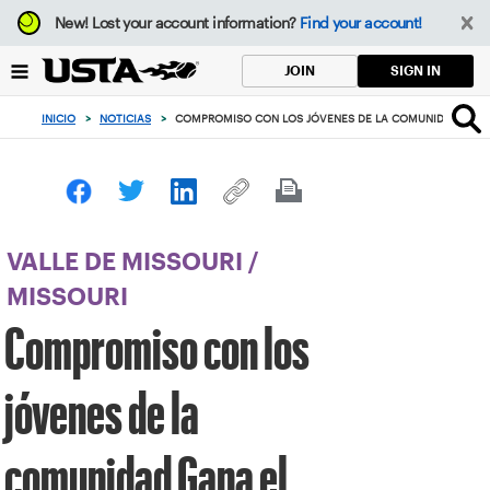
Enfoque
New!
Lost your account information?
Find your account!
desde
el
SIGN IN
JOIN
botón
de
INICIO
>
NOTICIAS
>
COMPROMISO CON LOS JÓVENES DE LA COMUNIDAD GANA E
volver
al
principio
VALLE DE MISSOURI
/
MISSOURI
Compromiso con los
jóvenes de la
comunidad Gana el