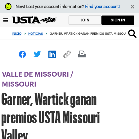
Enfoque
New!
Lost your account information?
Find your account!
desde
el
SIGN IN
JOIN
botón
de
INICIO
>
NOTICIAS
>
GARNER, WARTICK GANAN PREMIOS USTA MISSOURI VALLE
volver
al
principio
VALLE DE MISSOURI
/
MISSOURI
Garner, Wartick ganan
premios USTA Missouri
Valley