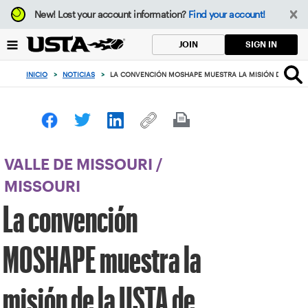
Enfoque
New!
Lost your account information?
Find your account!
desde
el
SIGN IN
JOIN
botón
de
INICIO
>
NOTICIAS
>
LA CONVENCIÓN MOSHAPE MUESTRA LA MISIÓN DE LA USTA
volver
al
principio
VALLE DE MISSOURI
/
MISSOURI
La convención
MOSHAPE muestra la
misión de la USTA de