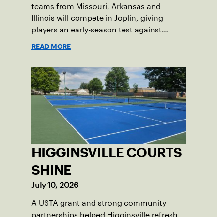
teams from Missouri, Arkansas and
Illinois will compete in Joplin, giving
players an early-season test against
opponents they rarely face.
READ MORE
HIGGINSVILLE COURTS
SHINE
July 10, 2026
A USTA grant and strong community
partnerships helped Higginsville refresh