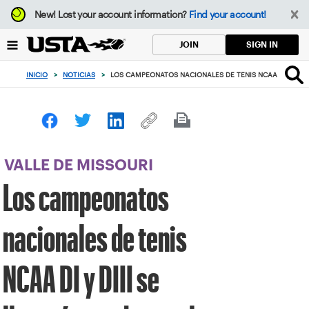
Enfoque
New!
Lost your account information?
Find your account!
desde
el
SIGN IN
JOIN
botón
de
INICIO
>
NOTICIAS
>
LOS CAMPEONATOS NACIONALES DE TENIS NCAA DI Y DIII 
volver
al
principio
VALLE DE MISSOURI
Los campeonatos
nacionales de tenis
NCAA DI y DIII se