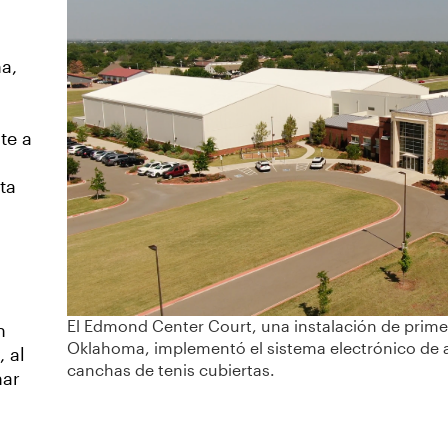
a,
te a
ta
El Edmond Center Court, una instalación de primer
n
Oklahoma, implementó el sistema electrónico de ar
 al
canchas de tenis cubiertas.
nar