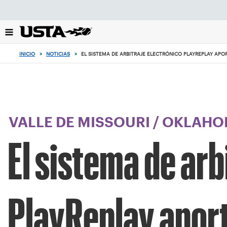
Enfoque
desde
el
botón
de
INICIO
>
NOTICIAS
>
EL SISTEMA DE ARBITRAJE ELECTRÓNICO PLAYREPLAY APO
volver
al
principio
VALLE DE MISSOURI
/
OKLAHO
El sistema de arb
PlayReplay aport