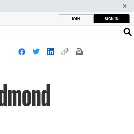
SIGN IN
JOIN
 Edmond