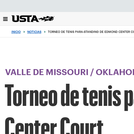
Enfoque
desde
el
botón
de
INICIO
>
NOTICIAS
>
TORNEO DE TENIS PARA-STANDING DE EDMOND CENTER C
volver
al
principio
VALLE DE MISSOURI
/
OKLAHO
Torneo de tenis 
Center Court