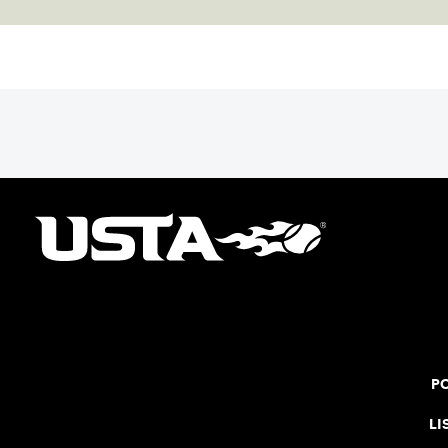
PO
LI