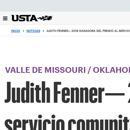
Enfoque
desde
el
botón
de
INICIO
>
NOTICIAS
>
JUDITH FENNER— 2019 GANADORA DEL PREMIO AL SERVIC
volver
al
principio
VALLE DE MISSOURI
/
OKLAHO
Judith Fenner— 
servicio comunit