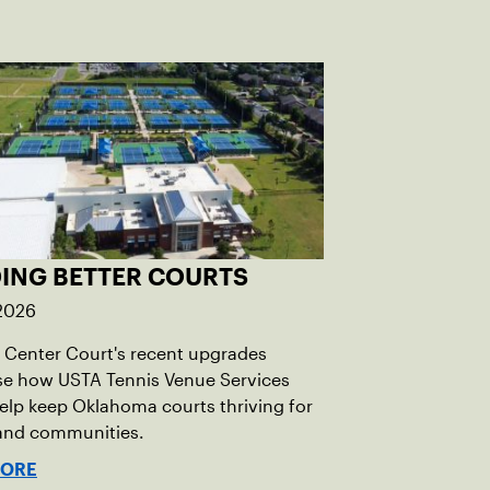
DING BETTER COURTS
 2026
Center Court's recent upgrades
e how USTA Tennis Venue Services
elp keep Oklahoma courts thriving for
 and communities.
MORE