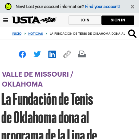
Enfoque
New!
Lost your account information?
Find your account!
desde
el
SIGN IN
JOIN
botón
de
INICIO
>
NOTICIAS
>
LA FUNDACIÓN DE TENIS DE OKLAHOMA DONA AL PROGRA
volver
al
principio
VALLE DE MISSOURI
/
OKLAHOMA
La Fundación de Tenis
de Oklahoma dona al
programa de la Liga de