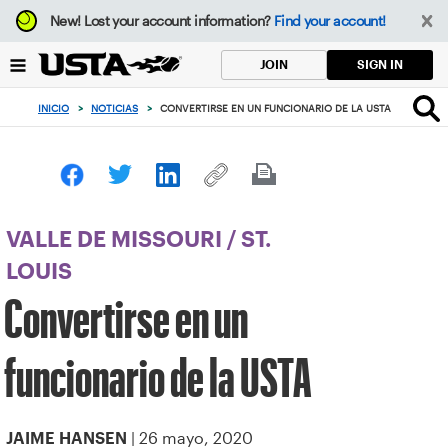
Enfoque
New!
Lost your account information?
Find your account!
desde
el
SIGN IN
JOIN
botón
de
INICIO
>
NOTICIAS
>
CONVERTIRSE EN UN FUNCIONARIO DE LA USTA
volver
al
principio
VALLE DE MISSOURI
/
ST.
LOUIS
Convertirse en un
funcionario de la USTA
| 26 mayo, 2020
JAIME HANSEN