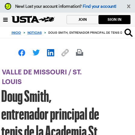
Enfoque
New!
Lost your account information?
Find your account!
desde
el
SIGN IN
JOIN
botón
de
INICIO
>
NOTICIAS
>
DOUG SMITH, ENTRENADOR PRINCIPAL DE TENIS DE LA AC
volver
al
principio
VALLE DE MISSOURI
/
ST.
LOUIS
Doug Smith,
entrenador principal de
tenis de la Academia St.