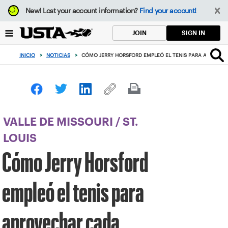
Enfoque
New!
Lost your account information?
Find your account!
desde
el
SIGN IN
JOIN
botón
de
INICIO
>
NOTICIAS
>
CÓMO JERRY HORSFORD EMPLEÓ EL TENIS PARA APROVE
volver
al
principio
VALLE DE MISSOURI
/
ST.
LOUIS
Cómo Jerry Horsford
empleó el tenis para
aprovechar cada