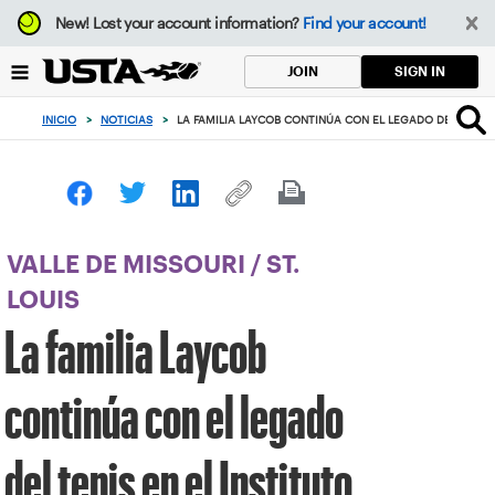
Enfoque
New!
Lost your account information?
Find your account!
desde
el
SIGN IN
JOIN
botón
de
INICIO
>
NOTICIAS
>
LA FAMILIA LAYCOB CONTINÚA CON EL LEGADO DEL TENIS
volver
al
principio
VALLE DE MISSOURI
/
ST.
LOUIS
La familia Laycob
continúa con el legado
del tenis en el Instituto