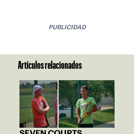
PUBLICIDAD
Artículos relacionados
SEVEN COURTS