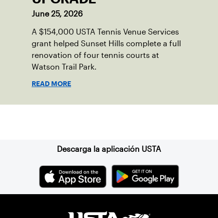
June 25, 2026
A $154,000 USTA Tennis Venue Services
grant helped Sunset Hills complete a full
renovation of four tennis courts at
Watson Trail Park.
READ MORE
Suscríbase a nuestro boletín
Descarga la aplicación USTA