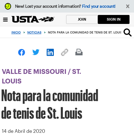
Enfoque
New!
Lost your account information?
Find your account!
desde
el
SIGN IN
JOIN
botón
de
INICIO
>
NOTICIAS
>
NOTA PARA LA COMUNIDAD DE TENIS DE ST. LOUIS
volver
al
principio
VALLE DE MISSOURI
/
ST.
LOUIS
Nota para la comunidad
de tenis de St. Louis
14 de Abril de 2020