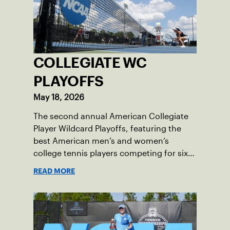
COLLEGIATE WC
PLAYOFFS
May 18, 2026
The second annual American Collegiate
Player Wildcard Playoffs, featuring the
best American men’s and women’s
college tennis players competing for six
total wild card entries into the US Open,
READ MORE
will be played June 16-18 at the USTA
National Campus in Orlando, Fla.