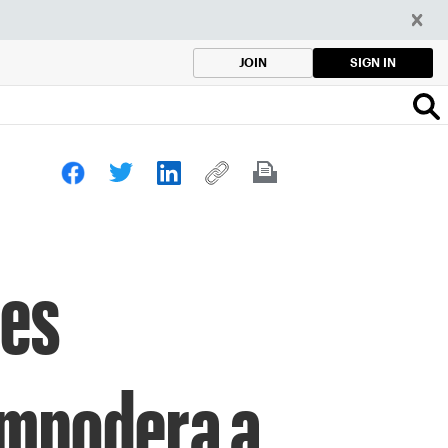
SIGN IN
JOIN
res
empodera a