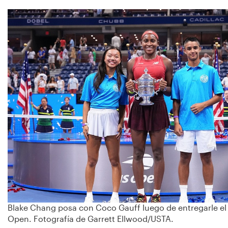
Blake Chang posa con Coco Gauff luego de entregarle el 
Open. Fotografía de Garrett Ellwood/USTA.