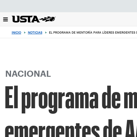
Enfoque
desde
el
botón
de
INICIO
>
NOTICIAS
>
EL PROGRAMA DE MENTORÍA PARA LÍDERES EMERGENTES D
volver
al
principio
NACIONAL
El programa de m
emergentes de A