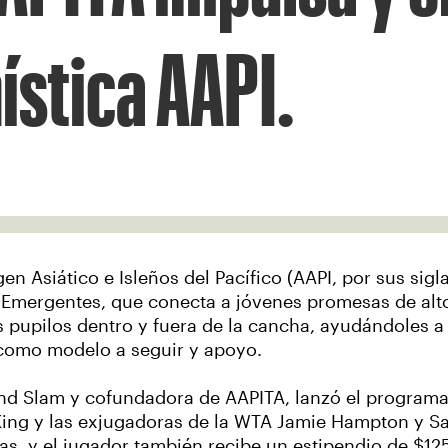
ística AAPI.
 Asiático e Isleños del Pacífico (AAPI, por sus sigla
 Emergentes, que conecta a jóvenes promesas de alto
 pupilos dentro y fuera de la cancha, ayudándoles 
o como modelo a seguir y apoyo.
nd Slam y cofundadora de AAPITA, lanzó el programa
ing y las exjugadoras de la WTA Jamie Hampton y Sa
, y el jugador también recibe un estipendio de $1250