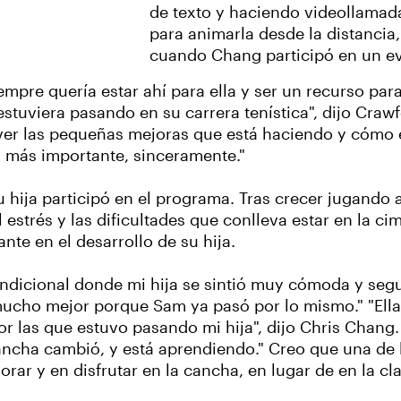
de texto y haciendo videollamad
para animarla desde la distancia
cuando Chang participó en un e
iempre quería estar ahí para ella y ser un recurso para
estuviera pasando en su carrera tenística", dijo Cra
 ver las pequeñas mejoras que está haciendo y cómo 
lo más importante, sinceramente."
hija participó en el programa. Tras crecer jugando al
l estrés y las dificultades que conlleva estar en la c
e en el desarrollo de su hija.
dicional donde mi hija se sintió muy cómoda y seg
 mucho mejor porque Sam ya pasó por lo mismo." "Ella
or las que estuvo pasando mi hija", dijo Chris Chang.
ncha cambió, y está aprendiendo." Creo que una de l
ar y en disfrutar en la cancha, en lugar de en la clas