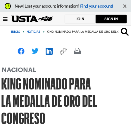
Enfoque
New!
Lost your account information?
Find your account!
desde
el
SIGN IN
JOIN
botón
de
INICIO
>
NOTICIAS
>
KING NOMINADO PARA LA MEDALLA DE ORO DEL CONGRE
volver
al
principio
NACIONAL
KING NOMINADO PARA
LA MEDALLA DE ORO DEL
CONGRESO